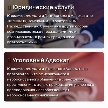
Юридические услуги
Юридические услуги Гражданского Адвоката по
Жилищным, Земельным, Строительным,
Наследственным, Семейным и другим спорам,
возникающих между гражданами и/или
организациями в рамках гражданских
правоотношений
Уголовный Адвокат
Юридические услуги Уголовного Адвоката по
правовой защите от незаконного и
необоснованного обвинения в совершении
преступления, с целью прекращения уголовного
преследования и освобождение от
необоснованного наказания